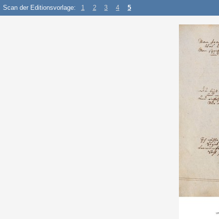
Scan der Editionsvorlage:
1
2
3
4
5