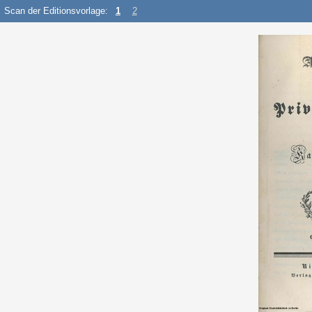
Scan der Editionsvorlage:
1
2