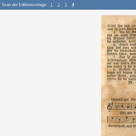
Scan der Editionsvorlage:
1
2
3
4