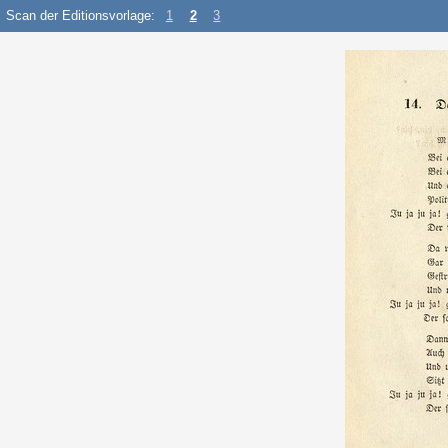
Scan der Editionsvorlage:
1
2
3