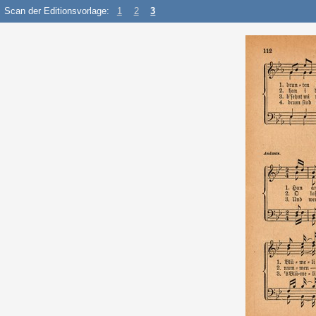
Scan der Editionsvorlage:
1
2
3