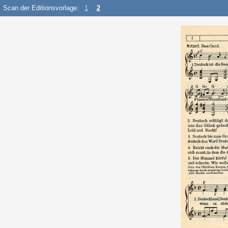
Scan der Editionsvorlage:
1
2