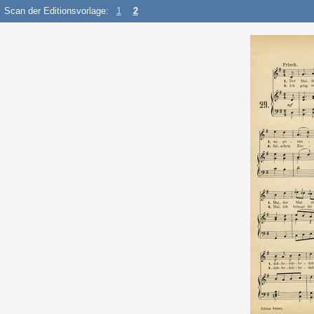
Scan der Editionsvorlage:
1
2