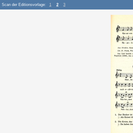
Scan der Editionsvorlage:
1
2
3