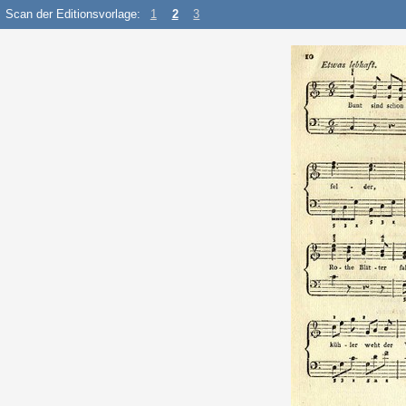
Scan der Editionsvorlage:
1
2
3