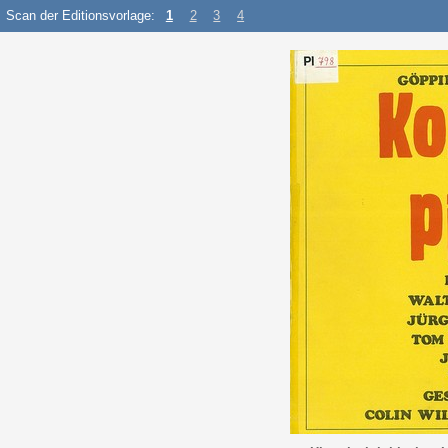
Scan der Editionsvorlage:
1
2
3
4