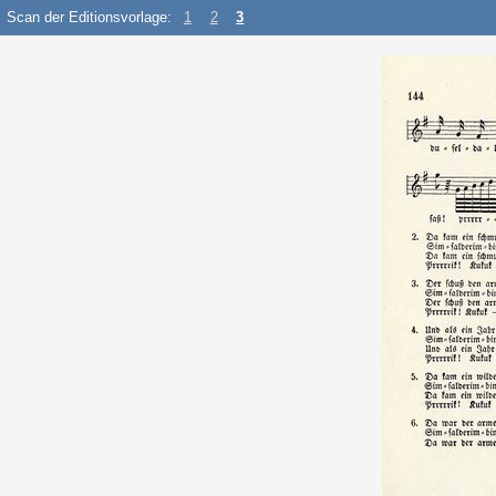
Scan der Editionsvorlage:
1
2
3