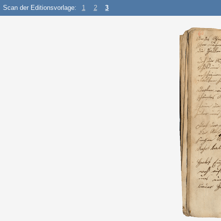
Scan der Editionsvorlage:
1
2
3