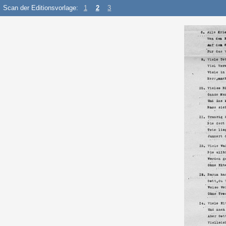
Scan der Editionsvorlage:
1
2
3