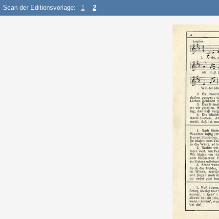
Scan der Editionsvorlage:
1
2