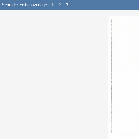
Scan der Editionsvorlage:
1
2
3