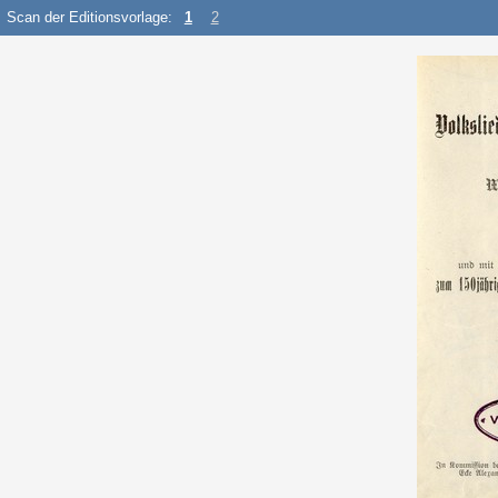
Scan der Editionsvorlage:
1
2