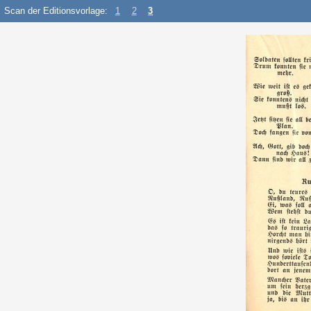
Scan der Editionsvorlage:
1
2
3