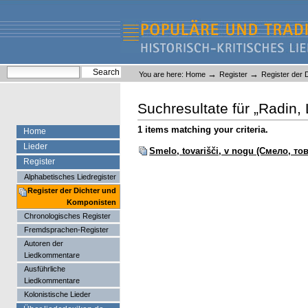
Skip
Skip
to
to
content.
navigation
Liederlexikon
Personal
Search Site
→
→
You are here:
Home
Register
Register der 
tools
Advanced Search…
Suchresultate für „
Radin, 
1 items matching your criteria.
Home
Lieder
Smelo, tovarišči, v nogu (Смело, то
Register
Alphabetisches Liedregister
Register der Dichter und
Komponisten
Chronologisches Register
Fremdsprachen-Register
Autoren der
Liedkommentare
Ausführliche
Liedkommentare
Kolonistische Lieder