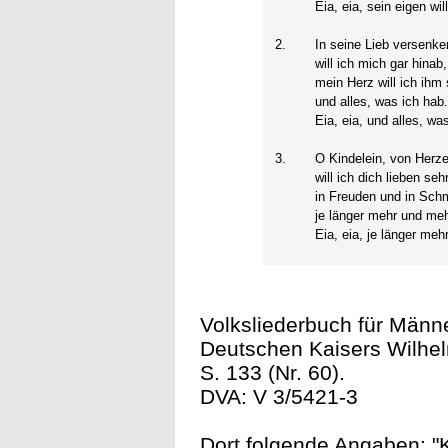
Eia, eia, sein eigen wil
2.
In seine Lieb versenke
will ich mich gar hinab,
mein Herz will ich ih
und alles, was ich hab
Eia, eia, und alles, wa
3.
O Kindelein, von Herz
will ich dich lieben seh
in Freuden und in Sch
je länger mehr und meh
Eia, eia, je länger meh
Volksliederbuch für Männe
Deutschen Kaisers Wilhelm 
S. 133 (Nr. 60).
DVA: V 3/5421-3
Dort folgende Angaben: "K