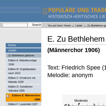
Skip
Skip
to
to
content.
navigation
Liederlexikon
Personal
Search Site
→
→
You are here:
Home
Lieder
Zu Bethlehem g
tools
Advanced Search…
E. Zu Bethlehem
Home
(Männerchor 1906)
Lieder
Zu Bethlehem geboren
Edition A: Melodievorlage
1599
Text: Friedrich Spee
Edition B: Orgeltabulatur
Melodie: anonym
nach 1622
Edition C: Erstdruck mit
Melodie 1638
Edition D: Geistliches
Volkslied 1855
Edition E: Männerchor
1906
Edition F: Lautenlied 1937