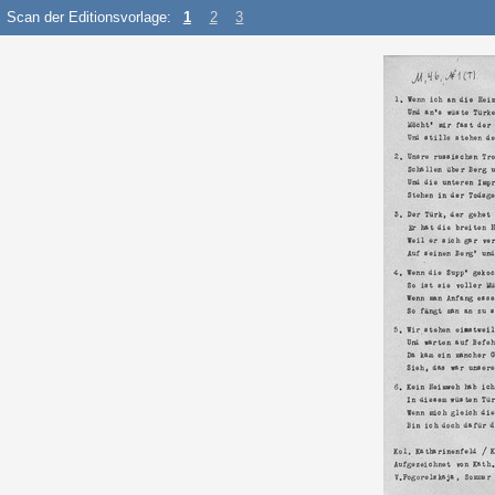
Scan der Editionsvorlage:
1
2
3