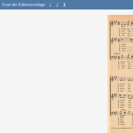
Scan der Editionsvorlage:
1
2
3