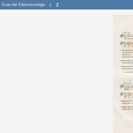
Scan der Editionsvorlage:
1
2