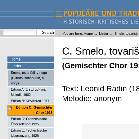
Skip
Skip
to
to
content.
navigation
Liederlexikon
Personal
Search Site
→
→
You are here:
Home
Lieder
Smelo, tovarišč
tools
Advanced Search…
C. Smelo, tovariš
Home
(Gemischter Chor 19
Lieder
Smelo, tovarišči, v nogu
(Смело, товарищи, в
ногу)
Text: Leonid Radin (
Edition A: Erstdruck mit
Melodie 1902
Melodie: anonym
Edition B: Klavierlied 1917
Edition C: Gemischter
Chor 1918
Edition D: Französische
Übersetzung 1925
Edition E: Tschechische
Übersetzung 1926