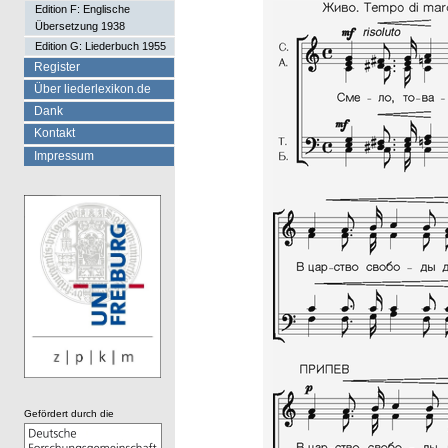
Edition F: Englische
Übersetzung 1938
Edition G: Liederbuch 1955
Register
Über liederlexikon.de
Dank
Kontakt
Impressum
Gefördert durch die