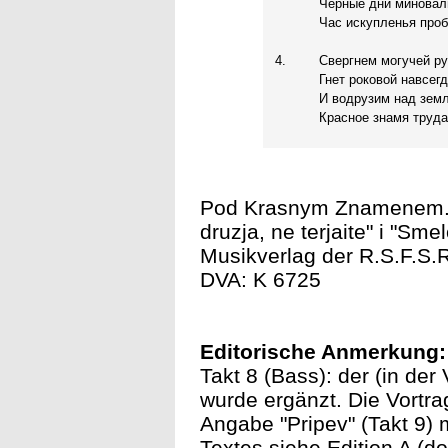
Черные дни миновал
Час искупленья проб
4.
Свергнем могучей р
Гнет роковой навсег
И водрузим над зем
Красное знамя труда
Pod Krasnym Znamenem. Pe
druzja, ne terjaite" i "Sme
Musikverlag der R.S.F.S.R
DVA: K 6725
Editorische Anmerkung:
Takt 8 (Bass): der (in de
wurde ergänzt. Die Vortra
Angabe "Pripev" (Takt 9) 
Textes siehe
Edition A
(dor