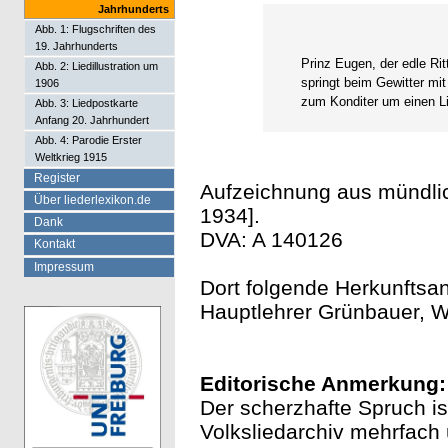
Jahrhunderts
Abb. 1: Flugschriften des
19. Jahrhunderts
Prinz Eugen, der edle Ritt
Abb. 2: Liedillustration um
springt beim Gewitter mit
1906
zum Konditer um einen Li
Abb. 3: Liedpostkarte
Anfang 20. Jahrhundert
Abb. 4: Parodie Erster
Weltkrieg 1915
Register
Aufzeichnung aus mündlic
Über liederlexikon.de
1934].
Dank
DVA: A 140126
Kontakt
Impressum
Dort folgende Herkunftsa
Hauptlehrer Grünbauer, Win
Editorische Anmerkung:
Der scherzhafte Spruch is
Volksliedarchiv mehrfach 