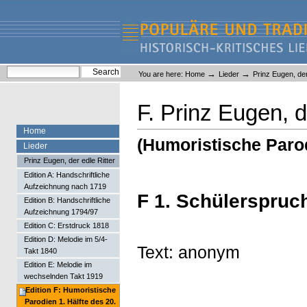
Skip
Skip
to
to
content.
navigation
Liederlexikon
Personal
Search Site
→
→
You are here:
Home
Lieder
Prinz Eugen, der
tools
Advanced Search…
F. Prinz Eugen, d
Home
(Humoristische Parod
Lieder
Prinz Eugen, der edle Ritter
Edition A: Handschriftliche
Aufzeichnung nach 1719
F 1. Schülerspruc
Edition B: Handschriftliche
Aufzeichnung 1794/97
Edition C: Erstdruck 1818
Edition D: Melodie im 5/4-
Text: anonym
Takt 1840
Edition E: Melodie im
wechselnden Takt 1919
Edition F: Humoristische
Parodien 1. Hälfte des 20.