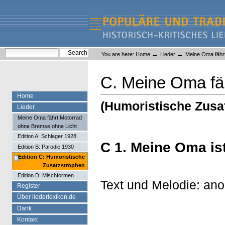
Skip
Skip
to
to
content.
navigation
Liederlexikon
Personal
Search Site
→
→
You are here:
Home
Lieder
Meine Oma fähr
tools
Advanced Search…
C. Meine Oma fä
Home
(Humoristische Zusa
Lieder
Meine Oma fährt Motorrad
ohne Bremse ohne Licht
Edition A: Schlager 1928
C 1. Meine Oma is
Edition B: Parodie 1930
Edition C: Humoristische
Zusatzstrophen
Edition D: Mischformen
Text und Melodie: an
Register
Über liederlexikon.de
Dank
Kontakt