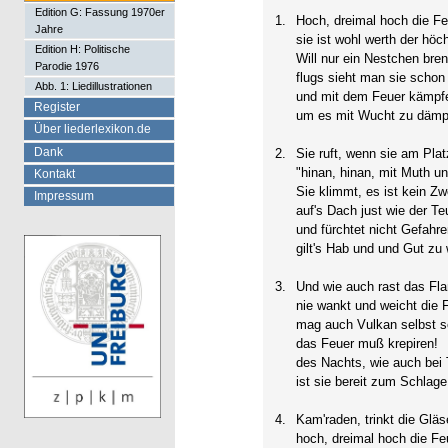
Edition G: Fassung 1970er
1.
Hoch, dreimal hoch die Fe
Jahre
sie ist wohl werth der höc
Edition H: Politische
Will nur ein Nestchen bre
Parodie 1976
flugs sieht man sie schon
Abb. 1: Liedillustrationen
und mit dem Feuer kämpf
Register
um es mit Wucht zu dämpf
Über liederlexikon.de
Dank
2.
Sie ruft, wenn sie am Platze
"hinan, hinan, mit Muth un
Kontakt
Sie klimmt, es ist kein Zwe
Impressum
auf's Dach just wie der Te
und fürchtet nicht Gefahre
gilt's Hab und und Gut zu
3.
Und wie auch rast das Fl
nie wankt und weicht die F
mag auch Vulkan selbst s
das Feuer muß krepiren!
des Nachts, wie auch bei
ist sie bereit zum Schlage
4.
Kam'raden, trinkt die Gläser
hoch, dreimal hoch die Feu