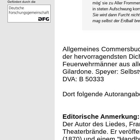
Gefördert durch die
mög' sie zu Aller Fromme
in steten Aufschwung ko
Sie wird dann Furcht nich
mag selbst der Erdball br
Allgemeines Commersbuch 
der hervorragendsten Dic
Feuerwehrmänner aus all
Gilardone. Speyer: Selbst
DVA: B 50333
Dort folgende Autorangab
Editorische Anmerkung:
Der Autor des Liedes, Fra
Theaterbrände. Er veröf
(1870) und einem "Handb