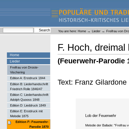
Skip
Skip
to
to
content.
navigation
Liederlexikon
Personal
Search Site
→
→
You are here:
Home
Lieder
Freifrau von Dr
tools
Advanced Search…
F. Hoch, dreimal
Home
(Feuerwehr-Parodie 
Lieder
Freifrau von Droste-
Vischering
Edition A: Erstdruck 1844
Text: Franz Gilardone
Edition B: Liederhandschrift
Friedrich Rolle 1846/47
Edition C: Liederhandschrift
Adolph Quooss 1848
Edition D: Lieddruck 1849
Edition E: Erstdruck mit
Lob der Feuerwehr
Melodie 1875
Edition F: Feuerwehr-
Melodie der Ballade: "Freifrau 
Parodie 1870