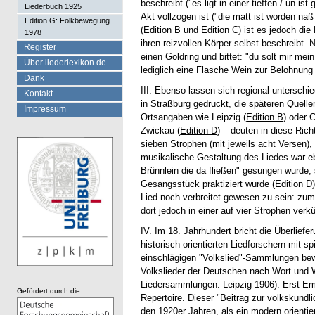
beschreibt ("es ligt in einer tieffen / un i
Liederbuch 1925
Akt vollzogen ist ("die matt ist worden na
Edition G: Folkbewegung
(
Edition B
und
Edition C
) ist es jedoch die
1978
ihren reizvollen Körper selbst beschreibt
Register
einen Goldring und bittet: "du solt mir m
Über liederlexikon.de
lediglich eine Flasche Wein zur Belohnung 
Dank
III. Ebenso lassen sich regional untersch
Kontakt
in Straßburg gedruckt, die späteren Quel
Impressum
Ortsangaben wie Leipzig (
Edition B
) oder 
Zwickau (
Edition D
) – deuten in diese Ric
sieben Strophen (mit jeweils acht Versen),
musikalische Gestaltung des Liedes war eb
Brünnlein die da fließen" gesungen wurde; 
Gesangsstück praktiziert wurde (
Edition D
Lied noch verbreitet gewesen zu sein: zum
dort jedoch in einer auf vier Strophen verk
IV. Im 18. Jahrhundert bricht die Überliefe
historisch orientierten Liedforschern mit 
einschlägigen "Volkslied"-Sammlungen be
Volkslieder der Deutschen nach Wort und W
Liedersammlungen. Leipzig 1906). Erst Emi
Gefördert durch die
Repertoire. Dieser "Beitrag zur volkskundli
den 1920er Jahren, als ein modern orientie