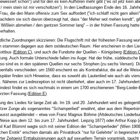
st gewessert schon") und für den es kein Aufhören mehr gibt ("es ist jetz kein ab
ß / mein stein ist mir verscholtzen"). In den Liedfassungen Ende des 16. Jahr
 Frau, die den Mann offensiv zum Sex auffordert ("ich schlaff nicht gern allein"
. Nachdem sie sich davon überzeugt hat, dass "der Meher wol mehen kendt", gi
ein Wißlein abmehen / den gantzen Sommer lang" – in der frühen Fassung hatt
erhalten.
iedliche Zuordnungen skizzieren: Die Flugschrift mit der frühesten Fassung w
len stammen dagegen aus dem ostdeutschen Raum. Hier erscheinen in den Lie
Cottbus (
Edition C
), und auch die Fundorte der Quellen – Königsberg (
Edition 
htung. Auch formale Unterschiede fallen ins Auge: Hat der frühe, süddeutsche
 so sind es in den späteren Quellen nur sechs Strophen (zu sechs Versen). D
enfalls verschieden: um 1560 erscheint es als Kontrafaktur, die auf die Weis
später finden sich Hinweise, dass es sowohl als Lautenlied wie auch als vie
). Näheres zur Liedrezeption ist nicht überliefert, aber auch im 17. Jahrhunder
indest findet es sich nochmals in einem um 1700 erschienenen "Berg-Lieder-
ürzten Fassung (
Edition E
).
rung des Liedes für lange Zeit ab. Im 19. und 20. Jahrhundert wird es gelegent
spitzer Zunge als sogenanntes "Schamperlied" erwähnt, aber aus dem Repertoir
wusst ausgeblendet – etwa von Franz Magnus Böhme (Altdeutsches Liederbu
eise aus dem 12. bis zum 17. Jahrhundert. Leipzig 1877) oder Arthur Kopp (
l Karl Blümml wagte sich mit seiner Edition der "Schamperlieder" (Wien 1908
chen Erotik" erschien damals als Privatdruck "nur für Gelehrte" in begrenzter 
rter Zeitgeist Enttabuisierungen auch auf sexuellem Terrain vorantrieb, taucht