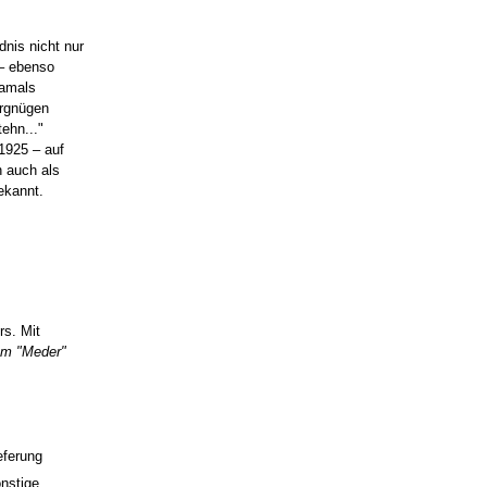
dnis nicht nur
 – ebenso
damals
ergnügen
ehn..."
 1925 – auf
n auch als
ekannt.
rs. Mit
om "Meder"
eferung
onstige