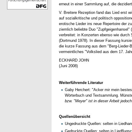
erneut in einer Sammlung auf, die dezidier
V. Breitere Rezeption fand das Lied erst 
auf sozialkritische und politisch oppositi
erotische Lieder ins neue Repertoire der z
ziemlich beliebte Duo "Zupfgeigenhansel" 
verbreitet: in Konzerten ebenso wie durch 
(Dortmund 1978). In dieser Fassung kursier
die kurze Fassung aus dem "Berg-Lieder-B
vermeintliches "Volkslied aus dem 17. Jah
ECKHARD JOHN
(Juni 2008)
Weiterführende Literatur
Gaby Herchert: "Acker mir mein bestes 
Wörterbuch und Textsammlung. Münster
bzw. "Meyer" ist in dieser Arbeit jedoch
Quellenübersicht
Ungedruckte Quellen: selten in Liedhan
Gedruckte Quellen: selten in Liedflugsc