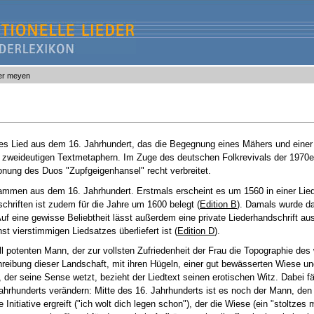
yer meyen
hes Lied aus dem 16. Jahrhundert, das die Begegnung eines Mähers und einer
tig zweideutigen Textmetaphern. Im Zuge des deutschen Folkrevivals der 1970
tonung des Duos "Zupfgeigenhansel" recht verbreitet.
tammen aus dem 16. Jahrhundert. Erstmals erscheint es um 1560 in einer Liedf
schriften ist zudem für die Jahre um 1600 belegt (
Edition B
). Damals wurde d
Auf eine gewisse Beliebtheit lässt außerdem eine private Liederhandschrift aus
t vierstimmigen Liedsatzes überliefert ist (
Edition D
).
ell potenten Mann, der zur vollsten Zufriedenheit der Frau die Topographie des
reibung dieser Landschaft, mit ihren Hügeln, einer gut bewässerten Wiese u
 der seine Sense wetzt, bezieht der Liedtext seinen erotischen Witz. Dabei fäl
ahrhunderts verändern: Mitte des 16. Jahrhunderts ist es noch der Mann, den 
ie Initiative ergreift ("ich wolt dich legen schon"), der die Wiese (ein "stoltzes 