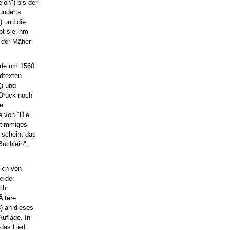
elon") bis der
hunderts
) und die
bt sie ihm
e der Mäher
urde um 1560
dtexten
C
) und
 Druck noch
ie
e von "Die
rstimmiges
t scheint das
Büchlein",
lich von
e der
ch.
Ältere
) an dieses
Auflage. In
 das Lied