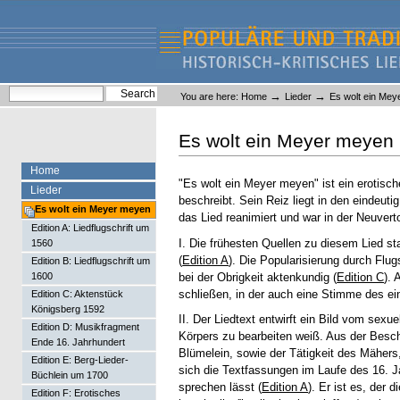
Skip
Skip
to
to
content.
navigation
Liederlexikon
Personal
Search Site
→
→
You are here:
Home
Lieder
Es wolt ein Me
tools
Advanced Search…
Es wolt ein Meyer meyen
Home
"Es wolt ein Meyer meyen" ist ein erotisc
Lieder
beschreibt. Sein Reiz liegt in den eindeu
Es wolt ein Meyer meyen
das Lied reanimiert und war in der Neuver
Edition A: Liedflugschrift um
I. Die frühesten Quellen zu diesem Lied s
1560
(
Edition A
). Die Popularisierung durch Flug
Edition B: Liedflugschrift um
bei der Obrigkeit aktenkundig (
Edition C
). 
1600
schließen, in der auch eine Stimme des eins
Edition C: Aktenstück
Königsberg 1592
II. Der Liedtext entwirft ein Bild vom sexu
Edition D: Musikfragment
Körpers zu bearbeiten weiß. Aus der Besch
Ende 16. Jahrhundert
Blümelein, sowie der Tätigkeit des Mähers,
Edition E: Berg-Lieder-
sich die Textfassungen im Laufe des 16. J
Büchlein um 1700
sprechen lässt (
Edition A
). Er ist es, der d
Edition F: Erotisches