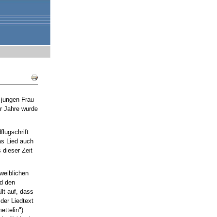
Document
Actions
 jungen Frau
er Jahre wurde
lugschrift
as Lied auch
 dieser Zeit
 weiblichen
nd den
lt auf, dass
der Liedtext
mettelin")