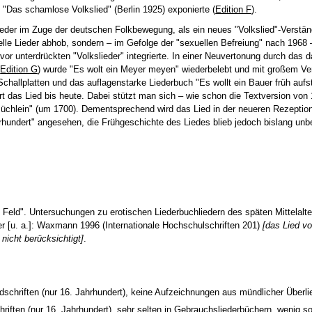
t "Das schamlose Volkslied" (Berlin 1925) exponierte (
Edition F
).
wieder im Zuge der deutschen Folkbewegung, als ein neues "Volkslied"-Verstän
onelle Lieder abhob, sondern – im Gefolge der "sexuellen Befreiung" nach 1968
uvor unterdrückten "Volkslieder" integrierte. In einer Neuvertonung durch das 
(
Edition G
) wurde "Es wolt ein Meyer meyen" wiederbelebt und mit großem V
Schallplatten und das auflagenstarke Liederbuch "Es wollt ein Bauer früh aufst
t das Lied bis heute. Dabei stützt man sich – wie schon die Textversion von
üchlein" (um 1700). Dementsprechend wird das Lied in der neueren Rezeptio
rhundert" angesehen, die Frühgeschichte des Liedes blieb jedoch bislang unb
Feld". Untersuchungen zu erotischen Liederbuchliedern des späten Mittelalte
 [u. a.]: Waxmann 1996 (Internationale Hochschulschriften 201)
[das Lied v
 nicht berücksichtigt]
.
dschriften (nur 16. Jahrhundert), keine Aufzeichnungen aus mündlicher Überli
hriften (nur 16. Jahrhundert), sehr selten in Gebrauchsliederbüchern, wenig s