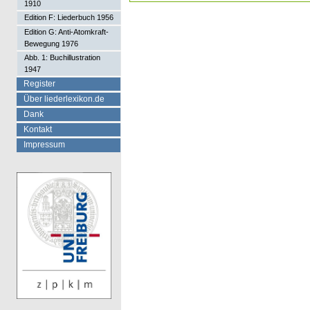
1910
Edition F: Liederbuch 1956
Edition G: Anti-Atomkraft-
Bewegung 1976
Abb. 1: Buchillustration
1947
Register
Über liederlexikon.de
Dank
Kontakt
Impressum