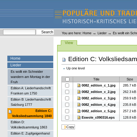
Skip
Skip
to
to
content.
navigation
Liederlexikon
Personal
Search Site
→
→
You are here:
Home
Lieder
Es wollt ein Sc
tools
Advanced Search…
Views
View
Edition C: Volksliedsa
Home
Lieder
Up one level
Es wollt ein Schneider
wandern am Montag in der
Title
Size
Fruh
0082_edition_c_1.jpg
285.7 kB
Edition A: Liederhandschrift
0082_edition_c_2.jpg
262.3 kB
Franken um 1750
0082_edition_c_3.jpg
259.9 kB
Edition B: Liederhandschrift
0082_edition_c_4.jpg
235.8 kB
Salzburg 1777
Edition C:
0082_edition_c_5.jpg
257.2 kB
Volksliedsammlung 1840
Eswole_c090316.eps
128.8 kB
Edition D:
Volksliedsammlung 1863
Edition E: Zupfgeigenhansl