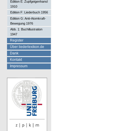
Edition E: Zupfgeigenhansl
1910
Edition F: Liederbuch 1956
Edition G: Anti-Atomkraft-
Bewegung 1976
Abb. 1: Buchillustration
1947
Register
Über liederlexikon.de
Dank
Kontakt
Impressum