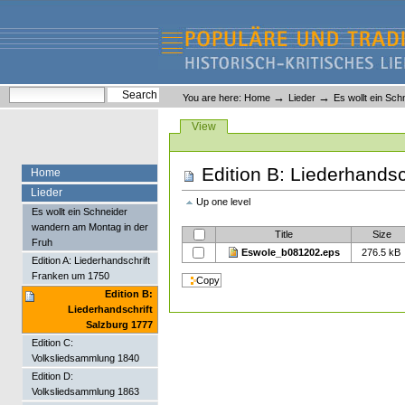
Skip
Skip
to
to
content.
navigation
Liederlexikon
Personal
Search Site
→
→
You are here:
Home
Lieder
Es wollt ein Sc
tools
Advanced Search…
Views
View
Edition B: Liederhandsc
Home
Lieder
Up one level
Es wollt ein Schneider
wandern am Montag in der
Title
Size
Fruh
Eswole_b081202.eps
276.5 kB
Edition A: Liederhandschrift
Franken um 1750
Edition B:
Liederhandschrift
Salzburg 1777
Edition C:
Volksliedsammlung 1840
Edition D:
Volksliedsammlung 1863