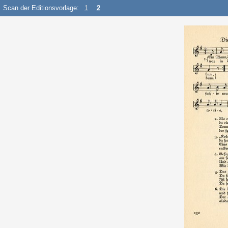
Scan der Editionsvorlage:
1
2