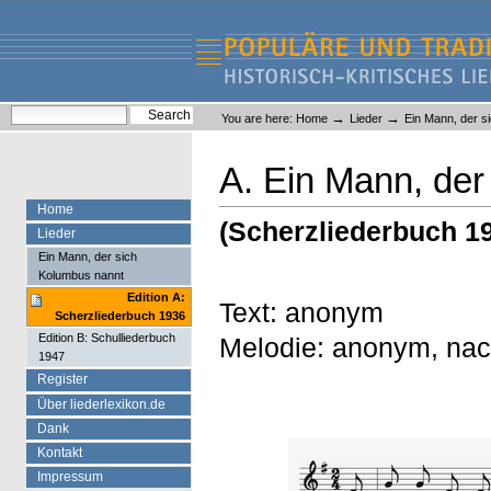
Skip
Skip
to
to
content.
navigation
Liederlexikon
Personal
Search Site
→
→
You are here:
Home
Lieder
Ein Mann, der s
tools
Advanced Search…
A. Ein Mann, der
Home
(Scherzliederbuch 1
Lieder
Ein Mann, der sich
Kolumbus nannt
Edition A:
Text: anonym
Scherzliederbuch 1936
Edition B: Schulliederbuch
Melodie: anonym, nach
1947
Register
Über liederlexikon.de
Dank
Kontakt
Impressum