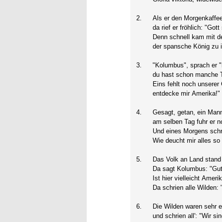
2.
Als er den Morgenkaffee
da rief er fröhlich: "Got
Denn schnell kam mit 
der spansche König zu 
3.
"Kolumbus", sprach er "
du hast schon manche T
Eins fehlt noch unserer 
entdecke mir Amerika!"
4.
Gesagt, getan, ein Mann
am selben Tag fuhr er no
Und eines Morgens schri
Wie deucht mir alles so
5.
Das Volk an Land stan
Da sagt Kolumbus: "Gu
Ist hier vielleicht Ameri
Da schrien alle Wilden: 
6.
Die Wilden waren sehr e
und schrien all': "Wir si