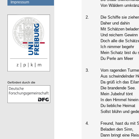
Impressum
Von Wäldern umkränz
2.
Die Schiffe sie ziehe
Daher und dahin
Mit Schätzen belade
Und reichem Gewinn
Doch alle die Schätz
Ich nimmer begehr
Mein Schatz bist du s
Du Perle am Meer
3.
Vom ragenden Turme
Aus schwindelnder H
Da grüß ich das Eilan
Gefördert durch die
Die brandende See.
Mein Jubelruf tönt
In den Himmel hinein
Du liebliche Heimat
Sollst blühn und gede
4.
Freund, hast du mit 
Beladen den Sinn,
Dann bringt eine Rei