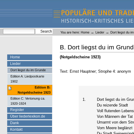
Skip
Skip
to
to
content.
navigation
Liederlexikon
Personal
Search Site
→
→
You are here:
Home
Lieder
Dort liegst du i
tools
Advanced Search…
B. Dort liegst du im Grun
(Notgeldscheine 1923)
Home
Lieder
Dort liegst du im Grunde
Text: Ernst Hauptner; Strophe 4: anonym
Edition A: Liedpostkarte
1902
Edition B:
Notgeldscheine 1923
Edition C: Vertonung ca.
1.
Dort liegst du im Gru
1920-1924
Du reizende Stadt
Register
Voll flutenden Lebens
Über liederlexikon.de
Von Männern der Tat
Umarmt von dem Str
Dank
Vom Meere beglänzt
Kontakt
Du Stadt Swinemünd