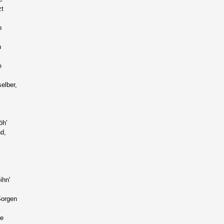
t
n
n
e
elber,
öh'
d,
ihn'
Sorgen
se