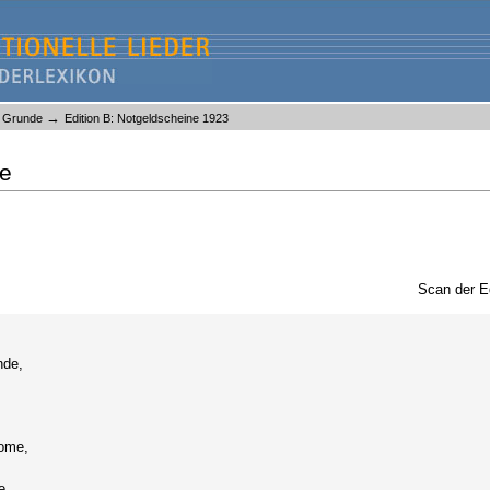
→
m Grunde
Edition B: Notgeldscheine 1923
de
Scan der E
nde,
ome,
e