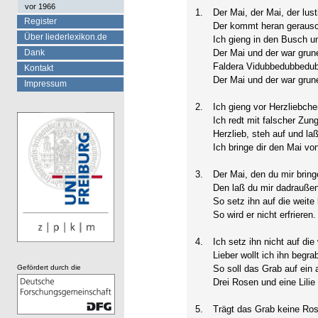
vor 1966
1.
Der Mai, der Mai, der lus
Register
Der kommt heran gerausc
Über liederlexikon.de
Ich gieng in den Busch u
Dank
Der Mai und der war grun
Faldera Vidubbedubbedu
Kontakt
Der Mai und der war grune
Impressum
2.
Ich gieng vor Herzliebch
Ich redt mit falscher Zun
Herzlieb, steh auf und la
Ich bringe dir den Mai vo
3.
Der Mai, den du mir bringe
Den laß du mir dadrauße
So setz ihn auf die weite 
So wird er nicht erfrieren.
4.
Ich setz ihn nicht auf die
Lieber wollt ich ihn begra
Gefördert durch die
So soll das Grab auf ein
Drei Rosen und eine Lilie
5.
Trägt das Grab keine Ro