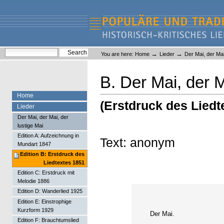
Skip
Skip
to
to
content.
navigation
Liederlexikon
Personal
Search Site
→
→
You are here:
Home
Lieder
Der Mai, der Mai
tools
Advanced Search…
B. Der Mai, der M
Home
(Erstdruck des Liedt
Lieder
Der Mai, der Mai, der
lustige Mai
Edition A: Aufzeichnung in
Text: anonym
Mundart 1847
Edition B: Erstdruck des
Liedtextes 1851
Edition C: Erstdruck mit
Melodie 1886
Edition D: Wanderlied 1925
Edition E: Einstrophige
Kurzform 1929
Der Mai.
Edition F: Brauchtumslied