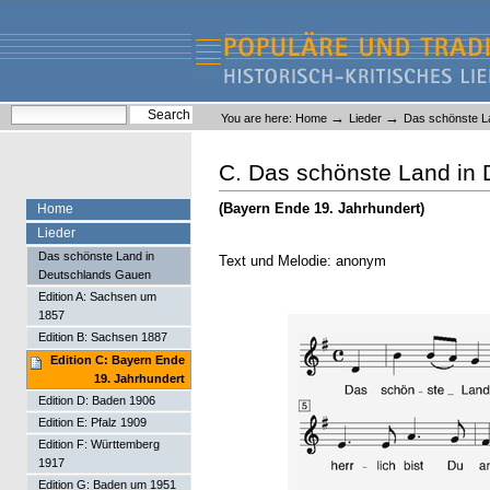
Skip
Skip
to
to
content.
navigation
Liederlexikon
Personal
Search Site
→
→
You are here:
Home
Lieder
Das schönste L
tools
Advanced Search…
C. Das schönste Land in
(Bayern Ende 19. Jahrhundert)
Home
Lieder
Das schönste Land in
Text und Melodie: anonym
Deutschlands Gauen
Edition A: Sachsen um
1857
Edition B: Sachsen 1887
Edition C: Bayern Ende
19. Jahrhundert
Edition D: Baden 1906
Edition E: Pfalz 1909
Edition F: Württemberg
1917
Edition G: Baden um 1951