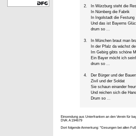
2.
In Würzburg steht die Re
In Nürnberg die Fabrik
In Ingolstadt die Festung
Und das ist Bayerns Glüc
drum so ...
3.
In München braut man br
In der Pfalz da wächst de
Im Gebirg gibts schöne 
Ein Bayer möcht ich sein
drum so ...
4.
Der Bürger und der Baue
Zivil und der Soldat
Sie schaun einander freun
Und reichen sich die Han
Drum so ...
Einsendung aus Unterfranken an den Verein für ba
DVA: A 194679
Dort folgende Anmerkung: "Gesungen bei allen Fuß