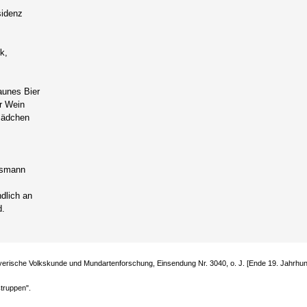
sidenz
k,
aunes Bier
r Wein
Mädchen
!
rsmann
dlich an
d.
yerische Volkskunde und Mundartenforschung, Einsendung Nr. 3040, o. J. [Ende 19. Jahrhun
truppen".