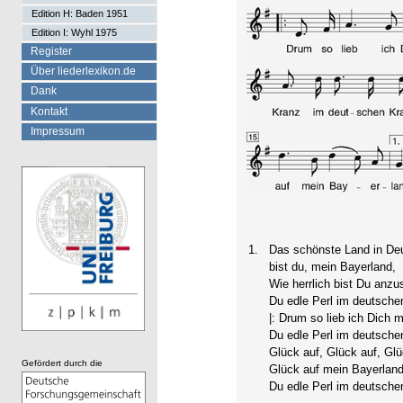
Edition H: Baden 1951
Edition I: Wyhl 1975
Register
Über liederlexikon.de
Dank
Kontakt
Impressum
1.
Das schönste Land in De
bist du, mein Bayerland,
Wie herrlich bist Du anz
Du edle Perl im deutsche
|: Drum so lieb ich Dich 
Du edle Perl im deutsche
Glück auf, Glück auf, Glü
Gefördert durch die
Glück auf mein Bayerland.
Du edle Perl im deutschen