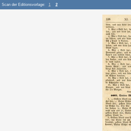
Scan der Editionsvorlage:
1
2