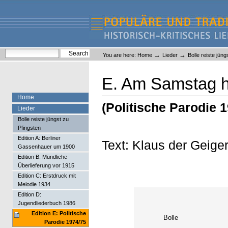
Skip
Skip
to
to
content.
navigation
Liederlexikon
Personal
Search Site
→
→
You are here:
Home
Lieder
Bolle reiste jüng
tools
Advanced Search…
E. Am Samstag ha
Home
(Politische Parodie 
Lieder
Bolle reiste jüngst zu
Pfingsten
Edition A: Berliner
Text: Klaus der Geige
Gassenhauer um 1900
Edition B: Mündliche
Überlieferung vor 1915
Edition C: Erstdruck mit
Melodie 1934
Edition D:
Jugendliederbuch 1986
Edition E: Politische
Bolle
Parodie 1974/75