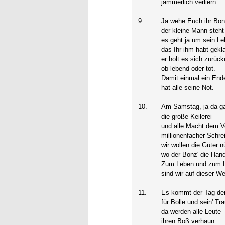
jämmerlich verliern.
9.
Ja wehe Euch ihr Bo
der kleine Mann steht
es geht ja um sein L
das Ihr ihm habt gekl
er holt es sich zurück
ob lebend oder tot.
Damit einmal ein End
hat alle seine Not.
10.
Am Samstag, ja da g
die große Keilerei
und alle Macht dem V
millionenfacher Schre
wir wollen die Güter 
wo der Bonz' die Hand
Zum Leben und zum 
sind wir auf dieser We
11.
Es kommt der Tag de
für Bolle und sein' T
da werden alle Leute
ihren Boß verhaun