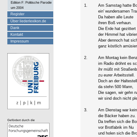
Edition F: Politische Parodie
1.
Am Samstag hatte Bo
um 2004
ein' wundersamen Tr
Register
Da haben alle Leute
Über liederlexikon.de
ihren Boß verhaun.
Dank
Die Erde hat gezittert
der Himmel hat vibrier
Kontakt
Aber dennoch hat sic
Impressum
ganz köstlich amüsier
2.
Am Montag kein Benz
im Radio dröhnt es sch
ihr müßt mit Straßen
zu eurer Arbeitsstell.
Doch an der Haltestel
da stehn 500 Mann,
Die sagen, wir gehn 
wir sind doch nicht p
3.
Am Dienstag war kein
die Bäcker haben zu.
Gefördert durch die
Da treffen sich die Bo
vor Brotfabrik im Nu
und holen sich die Br