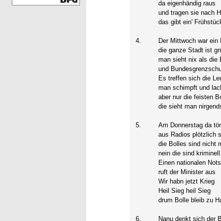
da eigenhändig raus
und tragen sie nach 
das gibt ein' Frühst
4.
Der Mittwoch war ein
die ganze Stadt ist gr
man sieht nix als die 
und Bundesgrenzschu
Es treffen sich die Le
man schimpft und lach
aber nur die feisten 
die sieht man nirgend
5.
Am Donnerstag da tö
aus Radios plötzlich sc
die Bolles sind nicht
nein die sind kriminell
Einen nationalen Not
ruft der Minister aus
Wir habn jetzt Krieg
Heil Sieg heil Sieg
drum Bolle bleib zu H
6.
Nanu denkt sich der B